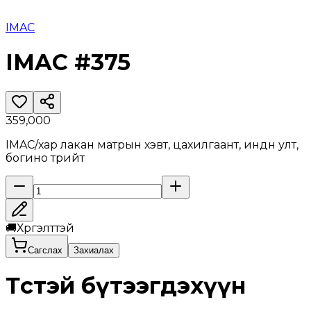
IMAC
IMAC #375
359,000
IMAC/хар лакан матрын хэвт, цахилгаант, индүүн улт,
богино түрийт
🚚
Хүргэлттэй
Сагслах
Захиалах
Төстэй бүтээгдэхүүн