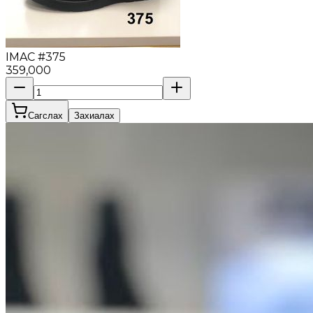
IMAC #375
359,000
Сагслах
Захиалах