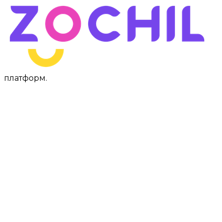
платформ
.