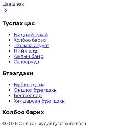
Цааш үзэх
Туслах цэс
Бидний тухай
Холбоо барих
Түгээмэл асуулт
Нийтлэлүүд
Ажлын байр
Салбарууд
Бүтээгдэхүүн
Бүх бүтээгдэхүүн
Онцлох бүтээгдэхүүн
Бестселлер
Хямдарсан бүтээгдэхүүн
Холбоо барих
©
2026
Онлайн худалдааг хөгжүүлэгч