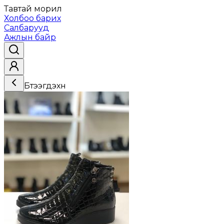
Тавтай морил
Холбоо барих
Салбарууд
Ажлын байр
Бүтээгдэхүүн