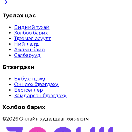
Туслах цэс
Бидний тухай
Холбоо барих
Түгээмэл асуулт
Нийтлэлүүд
Ажлын байр
Салбарууд
Бүтээгдэхүүн
Бүх бүтээгдэхүүн
Онцлох бүтээгдэхүүн
Бестселлер
Хямдарсан бүтээгдэхүүн
Холбоо барих
©
2026
Онлайн худалдааг хөгжүүлэгч