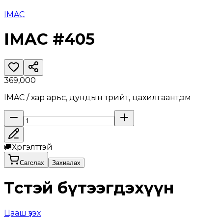
IMAC
IMAC #405
369,000
IMAC / хар арьс, дундын түрийт, цахилгаант,эм
🚚
Хүргэлттэй
Сагслах
Захиалах
Төстэй бүтээгдэхүүн
Цааш үзэх