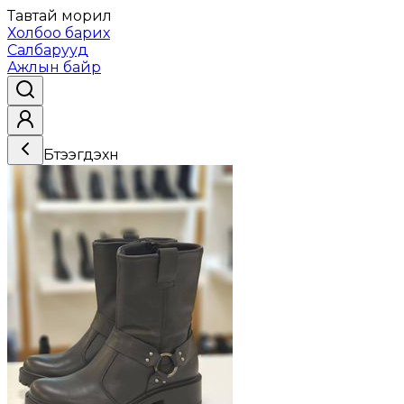
Тавтай морил
Холбоо барих
Салбарууд
Ажлын байр
Бүтээгдэхүүн