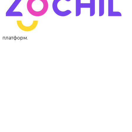
платформ
.