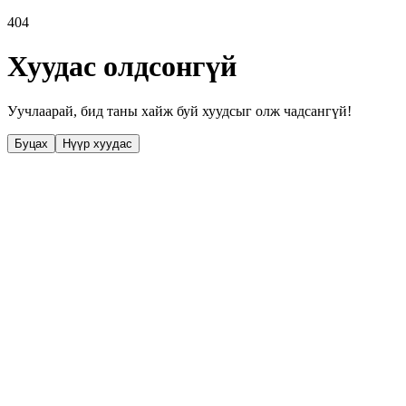
404
Хуудас олдсонгүй
Уучлаарай, бид таны хайж буй хуудсыг олж чадсангүй!
Буцах
Нүүр хуудас