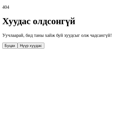
404
Хуудас олдсонгүй
Уучлаарай, бид таны хайж буй хуудсыг олж чадсангүй!
Буцах
Нүүр хуудас