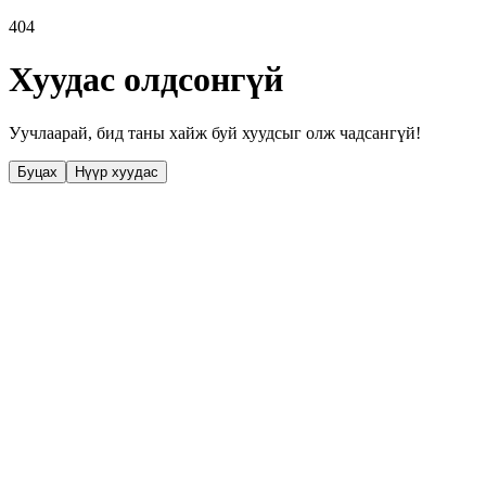
404
Хуудас олдсонгүй
Уучлаарай, бид таны хайж буй хуудсыг олж чадсангүй!
Буцах
Нүүр хуудас