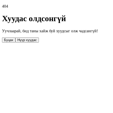
404
Хуудас олдсонгүй
Уучлаарай, бид таны хайж буй хуудсыг олж чадсангүй!
Буцах
Нүүр хуудас