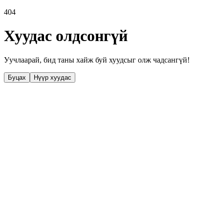
404
Хуудас олдсонгүй
Уучлаарай, бид таны хайж буй хуудсыг олж чадсангүй!
Буцах
Нүүр хуудас