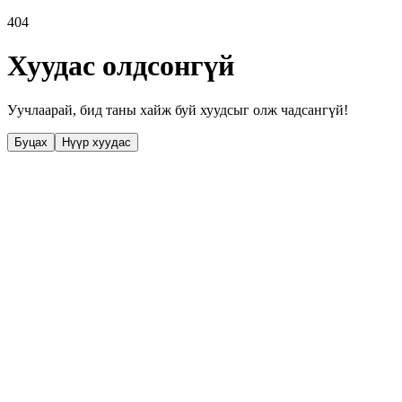
404
Хуудас олдсонгүй
Уучлаарай, бид таны хайж буй хуудсыг олж чадсангүй!
Буцах
Нүүр хуудас