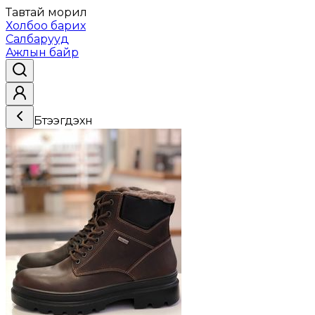
Тавтай морил
Холбоо барих
Салбарууд
Ажлын байр
Бүтээгдэхүүн