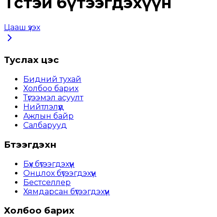
Төстэй бүтээгдэхүүн
Цааш үзэх
Туслах цэс
Бидний тухай
Холбоо барих
Түгээмэл асуулт
Нийтлэлүүд
Ажлын байр
Салбарууд
Бүтээгдэхүүн
Бүх бүтээгдэхүүн
Онцлох бүтээгдэхүүн
Бестселлер
Хямдарсан бүтээгдэхүүн
Холбоо барих