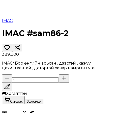
IMAC
IMAC #sam86-2
389,000
IMAC/ Бор өнгийн арьсан , үдээстэй , хажуу
цахилгаантай , дотортой хавар намрын гутал
🚚
Хүргэлттэй
Сагслах
Захиалах