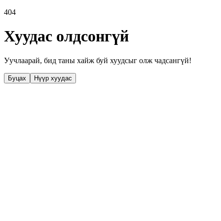
404
Хуудас олдсонгүй
Уучлаарай, бид таны хайж буй хуудсыг олж чадсангүй!
Буцах
Нүүр хуудас