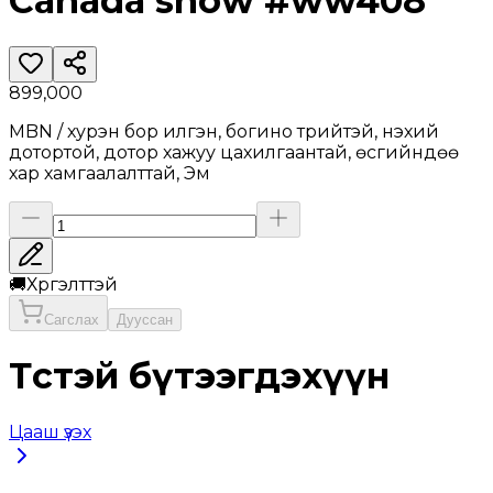
Canada snow #ww408
899,000
MBN / хурэн бор илгэн, богино түрийтэй, нэхий
дотортой, дотор хажуу цахилгаантай, өсгийндөө
хар хамгаалалттай, Эм
🚚
Хүргэлттэй
Сагслах
Дууссан
Төстэй бүтээгдэхүүн
Цааш үзэх