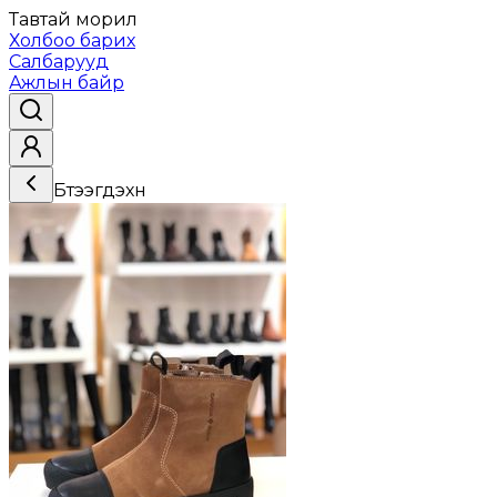
Тавтай морил
Холбоо барих
Салбарууд
Ажлын байр
Бүтээгдэхүүн