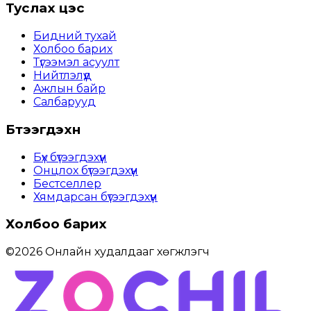
Туслах цэс
Бидний тухай
Холбоо барих
Түгээмэл асуулт
Нийтлэлүүд
Ажлын байр
Салбарууд
Бүтээгдэхүүн
Бүх бүтээгдэхүүн
Онцлох бүтээгдэхүүн
Бестселлер
Хямдарсан бүтээгдэхүүн
Холбоо барих
©
2026
Онлайн худалдааг хөгжүүлэгч