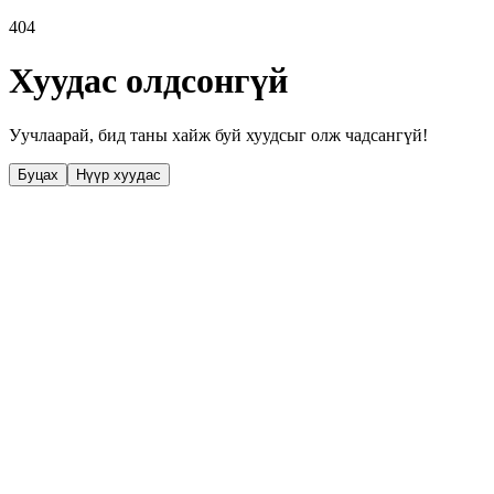
404
Хуудас олдсонгүй
Уучлаарай, бид таны хайж буй хуудсыг олж чадсангүй!
Буцах
Нүүр хуудас