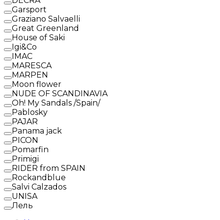
DECRA
Garsport
Graziano Salvaelli
Great Greenland
House of Saki
Igi&Co
IMAC
MARESCA
MARPEN
Moon flower
NUDE OF SCANDINAVIA
Oh! My Sandals /Spain/
Pablosky
PAJAR
Panama jack
PICON
Pomarfin
Primigi
RIDER from SPAIN
Rockandblue
Salvi Calzados
UNISA
Лель