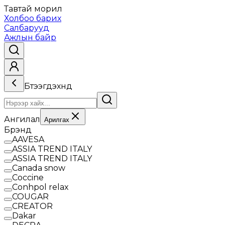
Тавтай морил
Холбоо барих
Салбарууд
Ажлын байр
Бүтээгдэхүүнүүд
Ангилал
Арилгах
Брэнд
AAVESA
ASSIA TREND ITALY
ASSIA TREND ITALY
Canada snow
Coccine
Conhpol relax
COUGAR
CREATOR
Dakar