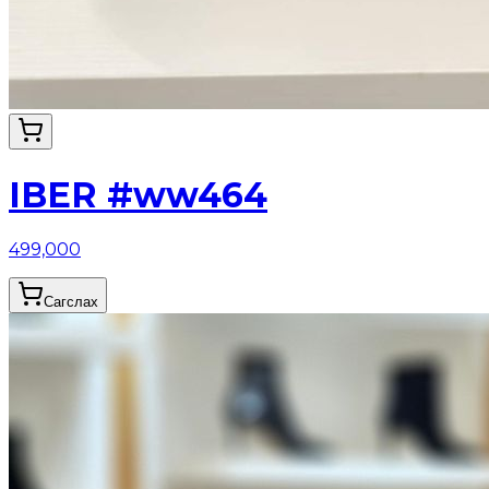
IBER #ww464
499,000
Сагслах