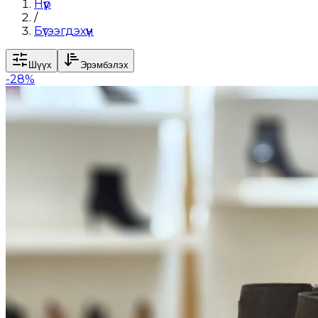
Нүүр
/
Бүтээгдэхүүн
Шүүх
Эрэмбэлэх
-
28
%