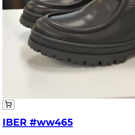
IBER #ww465