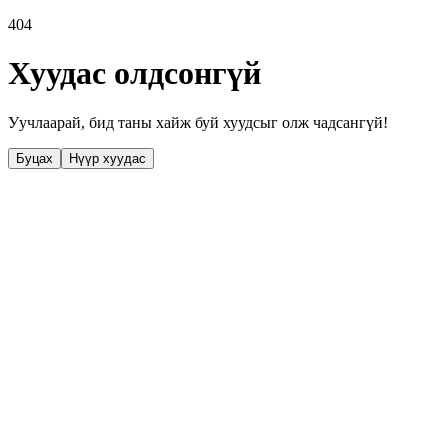
404
Хуудас олдсонгүй
Уучлаарай, бид таны хайж буй хуудсыг олж чадсангүй!
Буцах
Нүүр хуудас